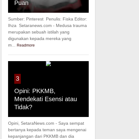
Puan
Sumber: Pinterest Penulis: Fiska Editor:
Ihza Setaranews.com - Medusa trauma
merupakan sebuah istilah yang
digunakan kepada mereka yang
m...
Readmore
3
Opini: PKKMB,
Mendekati Esensi atau
Tidak?
Opini, SetaraNews.com - Saya sempat
bertanya kepada teman saya mengenai
kepanjangan dari PKKMB dan dia