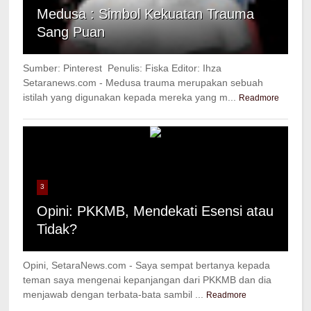
Medusa : Simbol Kekuatan Trauma
Sang Puan
Sumber: Pinterest Penulis: Fiska Editor: Ihza
Setaranews.com - Medusa trauma merupakan sebuah
istilah yang digunakan kepada mereka yang m...
Readmore
3
Opini: PKKMB, Mendekati Esensi atau
Tidak?
Opini, SetaraNews.com - Saya sempat bertanya kepada
teman saya mengenai kepanjangan dari PKKMB dan dia
menjawab dengan terbata-bata sambil ...
Readmore