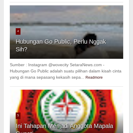
4
Hubungan Go Public, Perlu Nggak
Sih?
Sumber : Instagram @wovecity SetaraNews.com -
Hubungan Go Public adalah suatu pilihan dalam kisah cinta
yang di mana sepasang kekasih sepa...
Readmore
5
Ini Tahapan Menjadi Anggota Mapala