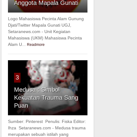
Anggota Mapala Gunati
Logo Mahasiswa Pecinta Alam Gunung
Djati/Twitter Mapala Gunati UGJ,
Setaranews.com - Unit Kegiatan
Mahasiswa (UKM) Mahasiswa Pecinta
Alam U...
Readmore
3
Medusa : Simbol
Kekuatan Trauma Sang
Puan
Sumber: Pinterest Penulis: Fiska Editor:
Ihza Setaranews.com - Medusa trauma
merupakan sebuah istilah yang