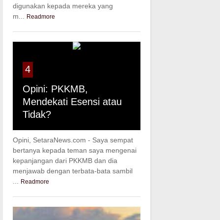
digunakan kepada mereka yang
m...
Readmore
4
Opini: PKKMB,
Mendekati Esensi atau
Tidak?
Opini, SetaraNews.com - Saya sempat
bertanya kepada teman saya mengenai
kepanjangan dari PKKMB dan dia
menjawab dengan terbata-bata sambil
...
Readmore