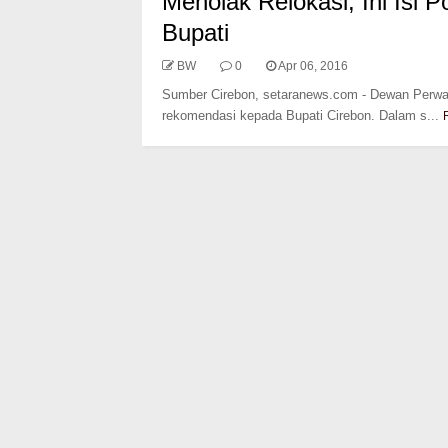
Menolak Relokasi, Ini Is
Bupati
BW
0
Apr 06, 2016
Sumber Cirebon, setaranews.com - Dewan Perwa
rekomendasi kepada Bupati Cirebon. Dalam s...