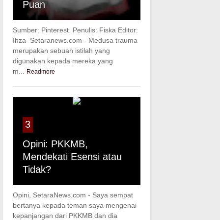
Puan
Sumber: Pinterest Penulis: Fiska Editor:
Ihza Setaranews.com - Medusa trauma
merupakan sebuah istilah yang
digunakan kepada mereka yang
m...
Readmore
3
Opini: PKKMB,
Mendekati Esensi atau
Tidak?
Opini, SetaraNews.com - Saya sempat
bertanya kepada teman saya mengenai
kepanjangan dari PKKMB dan dia