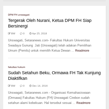
DPM FH unswagati
Tergerak Oleh Nurani, Ketua DPM FH Siap
Bersinergi
BW
0
Apr 25, 2018
Unswagati, Setaranews.com- Fakultas Hukum Universitas
Swadaya Gunung Jati (Unswagati) telah adakan Pemilihan
Umum (Pemilu) untuk memilih Ketua Dewan ...
Readmore
fakultas hukum
Sudah Setahun Beku, Ormawa FH Tak Kunjung
Diaktifkan
BW
0
Dec 14, 2016
Unswagati, Setaranews.com - Organisasi Kemahasiswaan
(Ormawa) Fakultas Hukum (FH) Unswagati Cirebon sudah
setahun alami kebekuan. Hal tersebut sesuai ...
Readmore