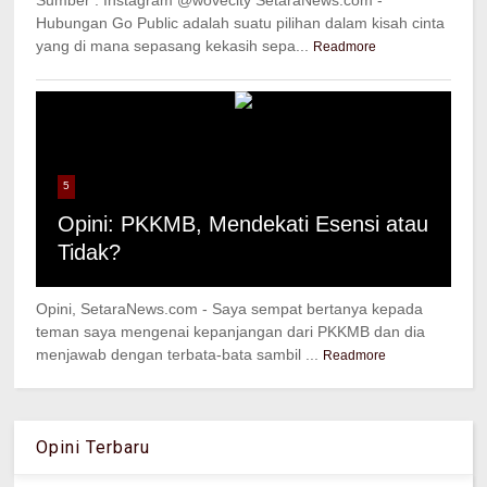
Sumber : Instagram @wovecity SetaraNews.com -
Hubungan Go Public adalah suatu pilihan dalam kisah cinta
yang di mana sepasang kekasih sepa...
Readmore
5
Opini: PKKMB, Mendekati Esensi atau
Tidak?
Opini, SetaraNews.com - Saya sempat bertanya kepada
teman saya mengenai kepanjangan dari PKKMB dan dia
menjawab dengan terbata-bata sambil ...
Readmore
Opini Terbaru