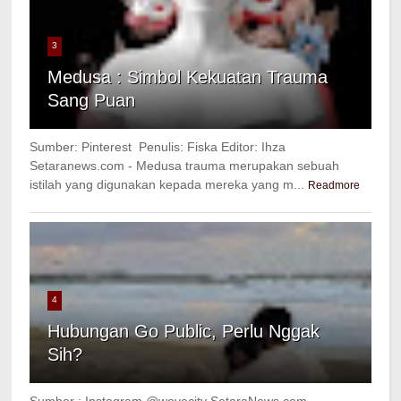
3
Medusa : Simbol Kekuatan Trauma
Sang Puan
Sumber: Pinterest Penulis: Fiska Editor: Ihza
Setaranews.com - Medusa trauma merupakan sebuah
istilah yang digunakan kepada mereka yang m...
Readmore
4
Hubungan Go Public, Perlu Nggak
Sih?