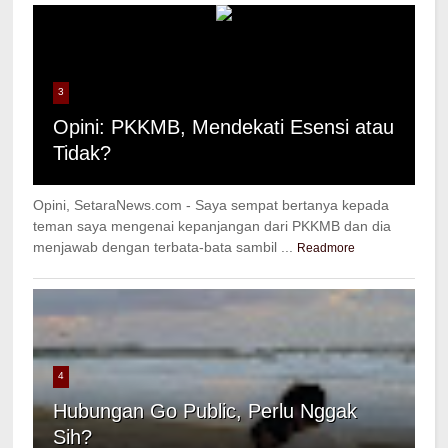
3
Opini: PKKMB, Mendekati Esensi atau
Tidak?
Opini, SetaraNews.com - Saya sempat bertanya kepada
teman saya mengenai kepanjangan dari PKKMB dan dia
menjawab dengan terbata-bata sambil ...
Readmore
4
Hubungan Go Public, Perlu Nggak
Sih?