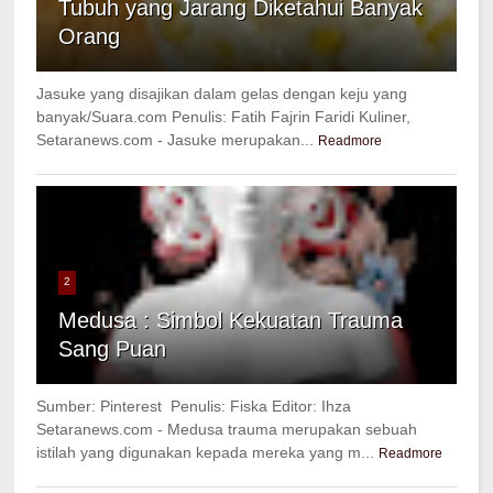
Tubuh yang Jarang Diketahui Banyak
Orang
Jasuke yang disajikan dalam gelas dengan keju yang
banyak/Suara.com Penulis: Fatih Fajrin Faridi Kuliner,
Setaranews.com - Jasuke merupakan...
Readmore
2
Medusa : Simbol Kekuatan Trauma
Sang Puan
Sumber: Pinterest Penulis: Fiska Editor: Ihza
Setaranews.com - Medusa trauma merupakan sebuah
istilah yang digunakan kepada mereka yang m...
Readmore