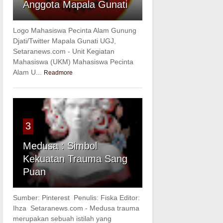
Anggota Mapala Gunati
Logo Mahasiswa Pecinta Alam Gunung
Djati/Twitter Mapala Gunati UGJ,
Setaranews.com - Unit Kegiatan
Mahasiswa (UKM) Mahasiswa Pecinta
Alam U...
Readmore
3
Medusa : Simbol
Kekuatan Trauma Sang
Puan
Sumber: Pinterest Penulis: Fiska Editor:
Ihza Setaranews.com - Medusa trauma
merupakan sebuah istilah yang