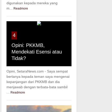
digunakan kepada mereka yang
m...
Readmore
4
Opini: PKKMB,
Mendekati Esensi atau
Tidak?
Opini, SetaraNews.com - Saya sempat
bertanya kepada teman saya mengenai
kepanjangan dari PKKMB dan dia
menjawab dengan terbata-bata sambil
...
Readmore