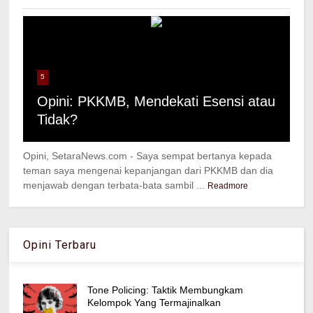
5
Opini: PKKMB, Mendekati Esensi atau
Tidak?
Opini, SetaraNews.com - Saya sempat bertanya kepada
teman saya mengenai kepanjangan dari PKKMB dan dia
menjawab dengan terbata-bata sambil ...
Readmore
Opini Terbaru
Tone Policing: Taktik Membungkam
Kelompok Yang Termajinalkan