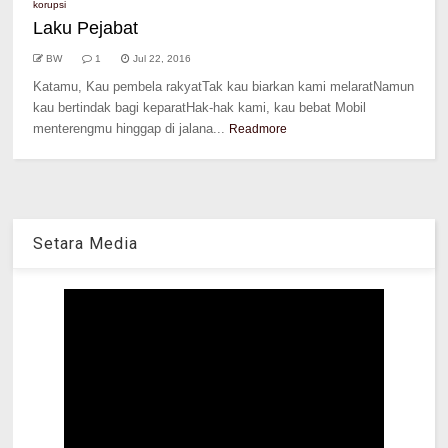
korupsi
Laku Pejabat
BW
1
Jul 22, 2016
Katamu, Kau pembela rakyatTak kau biarkan kami melaratNamun
kau bertindak bagi keparatHak-hak kami, kau bebat Mobil
menterengmu hinggap di jalana...
Readmore
Setara Media