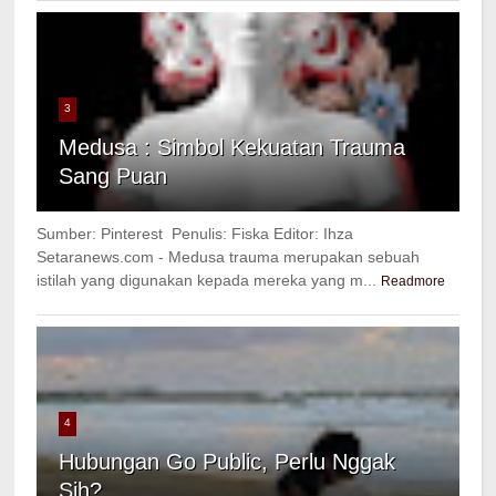
3
Medusa : Simbol Kekuatan Trauma
Sang Puan
Sumber: Pinterest Penulis: Fiska Editor: Ihza
Setaranews.com - Medusa trauma merupakan sebuah
istilah yang digunakan kepada mereka yang m...
Readmore
4
Hubungan Go Public, Perlu Nggak
Sih?