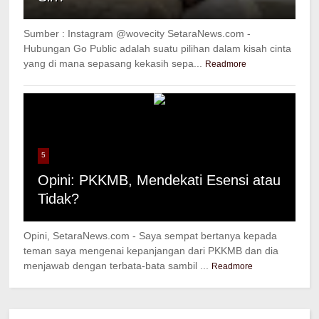
Sumber : Instagram @wovecity SetaraNews.com -
Hubungan Go Public adalah suatu pilihan dalam kisah cinta
yang di mana sepasang kekasih sepa...
Readmore
5
Opini: PKKMB, Mendekati Esensi atau
Tidak?
Opini, SetaraNews.com - Saya sempat bertanya kepada
teman saya mengenai kepanjangan dari PKKMB dan dia
menjawab dengan terbata-bata sambil ...
Readmore