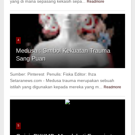
yang di mana sepasang kekasih sepa...
Readmore
4
Medusa : Simbol Kekuatan Trauma
Sang Puan
Sumber: Pinterest Penulis: Fiska Editor: Ihza
Setaranews.com - Medusa trauma merupakan sebuah
istilah yang digunakan kepada mereka yang m...
Readmore
5