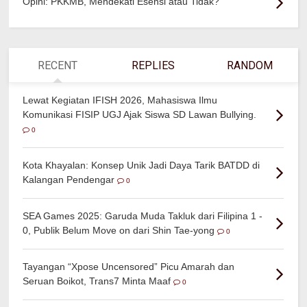
Opini: PKKMB, Mendekati Esensi atau Tidak?
RECENT
REPLIES
RANDOM
Lewat Kegiatan IFISH 2026, Mahasiswa Ilmu
Komunikasi FISIP UGJ Ajak Siswa SD Lawan Bullying.
0
Kota Khayalan: Konsep Unik Jadi Daya Tarik BATDD di
Kalangan Pendengar
0
SEA Games 2025: Garuda Muda Takluk dari Filipina 1 -
0, Publik Belum Move on dari Shin Tae-yong
0
Tayangan “Xpose Uncensored” Picu Amarah dan
Seruan Boikot, Trans7 Minta Maaf
0