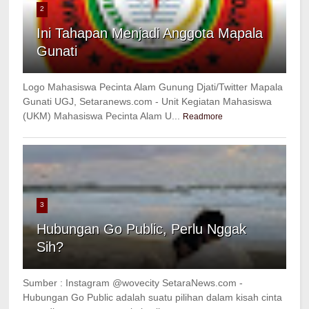
2
Ini Tahapan Menjadi Anggota Mapala
Gunati
Logo Mahasiswa Pecinta Alam Gunung Djati/Twitter Mapala
Gunati UGJ, Setaranews.com - Unit Kegiatan Mahasiswa
(UKM) Mahasiswa Pecinta Alam U...
Readmore
3
Hubungan Go Public, Perlu Nggak
Sih?
Sumber : Instagram @wovecity SetaraNews.com -
Hubungan Go Public adalah suatu pilihan dalam kisah cinta