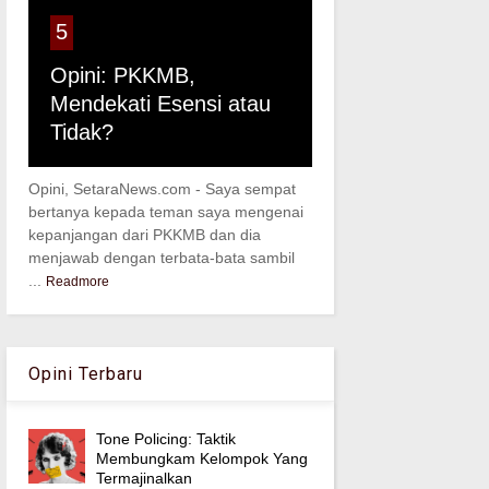
5
Opini: PKKMB,
Mendekati Esensi atau
Tidak?
Opini, SetaraNews.com - Saya sempat
bertanya kepada teman saya mengenai
kepanjangan dari PKKMB dan dia
menjawab dengan terbata-bata sambil
...
Readmore
Opini Terbaru
Tone Policing: Taktik
Membungkam Kelompok Yang
Termajinalkan