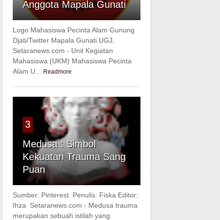
Anggota Mapala Gunati
Logo Mahasiswa Pecinta Alam Gunung
Djati/Twitter Mapala Gunati UGJ,
Setaranews.com - Unit Kegiatan
Mahasiswa (UKM) Mahasiswa Pecinta
Alam U...
Readmore
3
Medusa : Simbol
Kekuatan Trauma Sang
Puan
Sumber: Pinterest Penulis: Fiska Editor:
Ihza Setaranews.com - Medusa trauma
merupakan sebuah istilah yang