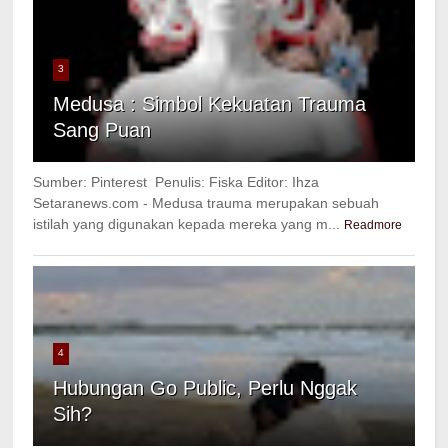
3
Medusa : Simbol Kekuatan Trauma
Sang Puan
Sumber: Pinterest Penulis: Fiska Editor: Ihza
Setaranews.com - Medusa trauma merupakan sebuah
istilah yang digunakan kepada mereka yang m...
Readmore
4
Hubungan Go Public, Perlu Nggak
Sih?