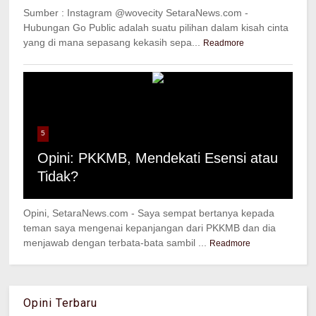
Sumber : Instagram @wovecity SetaraNews.com -
Hubungan Go Public adalah suatu pilihan dalam kisah cinta
yang di mana sepasang kekasih sepa...
Readmore
5
Opini: PKKMB, Mendekati Esensi atau
Tidak?
Opini, SetaraNews.com - Saya sempat bertanya kepada
teman saya mengenai kepanjangan dari PKKMB dan dia
menjawab dengan terbata-bata sambil ...
Readmore
Opini Terbaru