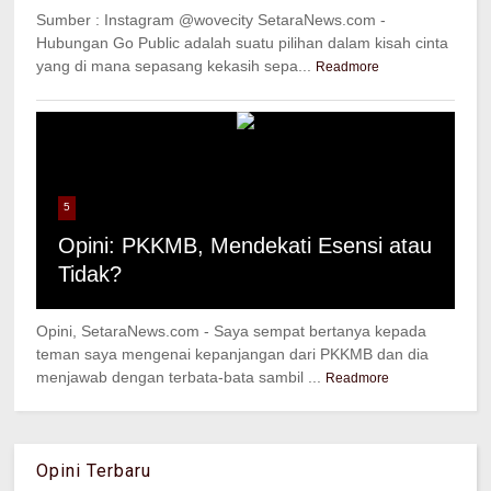
Sumber : Instagram @wovecity SetaraNews.com -
Hubungan Go Public adalah suatu pilihan dalam kisah cinta
yang di mana sepasang kekasih sepa...
Readmore
5
Opini: PKKMB, Mendekati Esensi atau
Tidak?
Opini, SetaraNews.com - Saya sempat bertanya kepada
teman saya mengenai kepanjangan dari PKKMB dan dia
menjawab dengan terbata-bata sambil ...
Readmore
Opini Terbaru