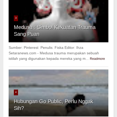
3
Medusa : Simbol Kekuatan Trauma
Sang Puan
Sumber: Pinterest Penulis: Fiska Editor: Ihza
Setaranews.com - Medusa trauma merupakan sebuah
istilah yang digunakan kepada mereka yang m...
Readmore
4
Hubungan Go Public, Perlu Nggak
Sih?