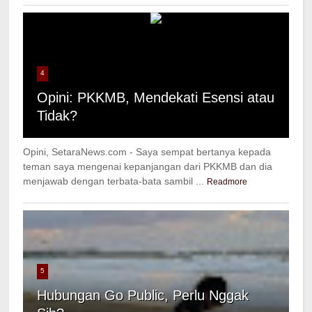
4
Opini: PKKMB, Mendekati Esensi atau
Tidak?
Opini, SetaraNews.com - Saya sempat bertanya kepada
teman saya mengenai kepanjangan dari PKKMB dan dia
menjawab dengan terbata-bata sambil ...
Readmore
5
Hubungan Go Public, Perlu Nggak