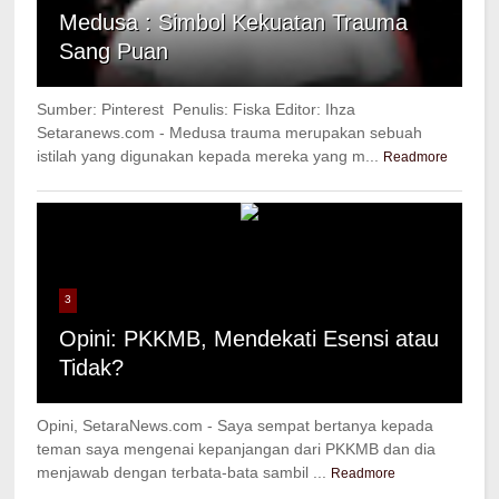
Medusa : Simbol Kekuatan Trauma
Sang Puan
Sumber: Pinterest Penulis: Fiska Editor: Ihza
Setaranews.com - Medusa trauma merupakan sebuah
istilah yang digunakan kepada mereka yang m...
Readmore
3
Opini: PKKMB, Mendekati Esensi atau
Tidak?
Opini, SetaraNews.com - Saya sempat bertanya kepada
teman saya mengenai kepanjangan dari PKKMB dan dia
menjawab dengan terbata-bata sambil ...
Readmore