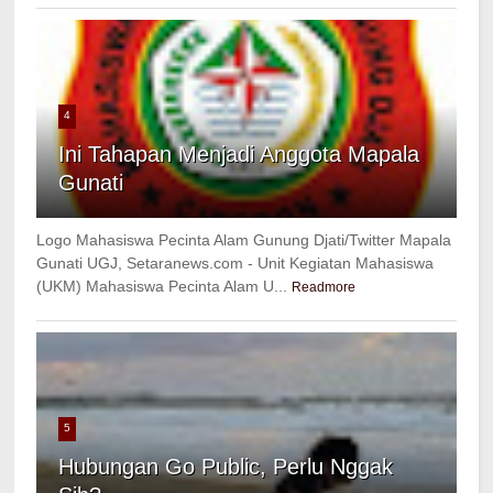
4
Ini Tahapan Menjadi Anggota Mapala
Gunati
Logo Mahasiswa Pecinta Alam Gunung Djati/Twitter Mapala
Gunati UGJ, Setaranews.com - Unit Kegiatan Mahasiswa
(UKM) Mahasiswa Pecinta Alam U...
Readmore
5
Hubungan Go Public, Perlu Nggak