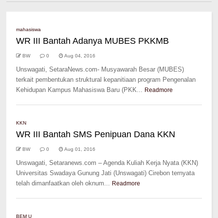
mahasiswa
WR III Bantah Adanya MUBES PKKMB
BW
0
Aug 04, 2016
Unswagati, SetaraNews.com- Musyawarah Besar (MUBES)
terkait pembentukan struktural kepanitiaan program Pengenalan
Kehidupan Kampus Mahasiswa Baru (PKK...
Readmore
KKN
WR III Bantah SMS Penipuan Dana KKN
BW
0
Aug 01, 2016
Unswagati, Setaranews.com – Agenda Kuliah Kerja Nyata (KKN)
Universitas Swadaya Gunung Jati (Unswagati) Cirebon ternyata
telah dimanfaatkan oleh oknum...
Readmore
BEM U