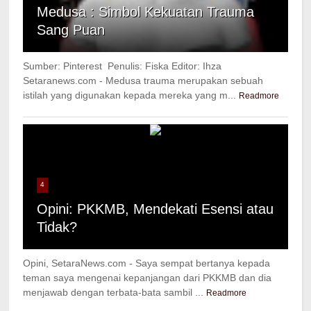
Medusa : Simbol Kekuatan Trauma
Sang Puan
Sumber: Pinterest Penulis: Fiska Editor: Ihza
Setaranews.com - Medusa trauma merupakan sebuah
istilah yang digunakan kepada mereka yang m...
Readmore
4
Opini: PKKMB, Mendekati Esensi atau
Tidak?
Opini, SetaraNews.com - Saya sempat bertanya kepada
teman saya mengenai kepanjangan dari PKKMB dan dia
menjawab dengan terbata-bata sambil ...
Readmore