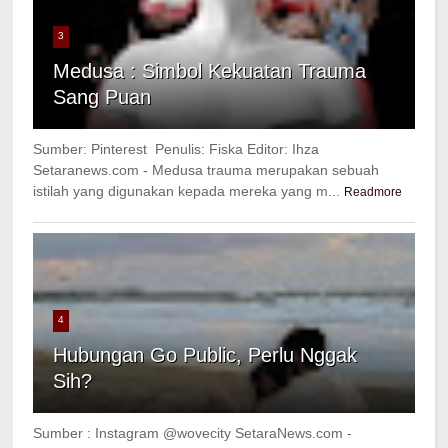
3
Medusa : Simbol Kekuatan Trauma
Sang Puan
Sumber: Pinterest Penulis: Fiska Editor: Ihza
Setaranews.com - Medusa trauma merupakan sebuah
istilah yang digunakan kepada mereka yang m...
Readmore
4
Hubungan Go Public, Perlu Nggak
Sih?
Sumber : Instagram @wovecity SetaraNews.com -