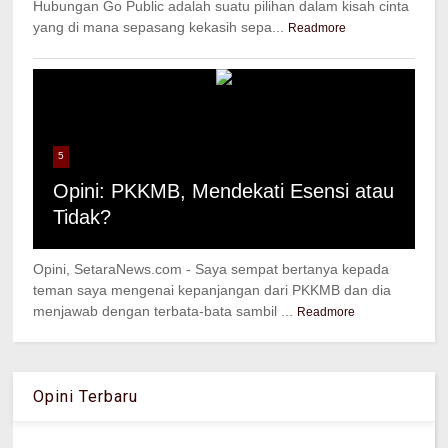
Hubungan Go Public adalah suatu pilihan dalam kisah cinta
yang di mana sepasang kekasih sepa...
Readmore
5
Opini: PKKMB, Mendekati Esensi atau
Tidak?
Opini, SetaraNews.com - Saya sempat bertanya kepada
teman saya mengenai kepanjangan dari PKKMB dan dia
menjawab dengan terbata-bata sambil ...
Readmore
Opini Terbaru