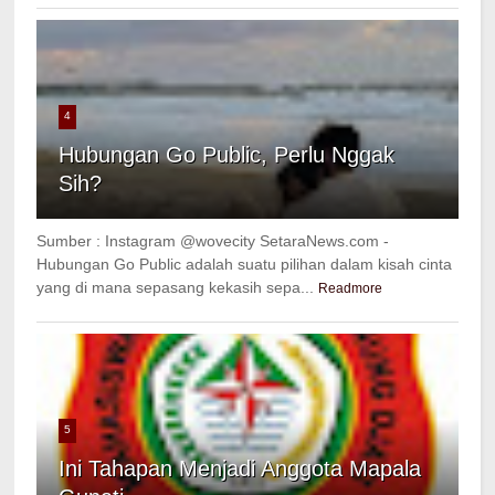
4
Hubungan Go Public, Perlu Nggak
Sih?
Sumber : Instagram @wovecity SetaraNews.com -
Hubungan Go Public adalah suatu pilihan dalam kisah cinta
yang di mana sepasang kekasih sepa...
Readmore
5
Ini Tahapan Menjadi Anggota Mapala