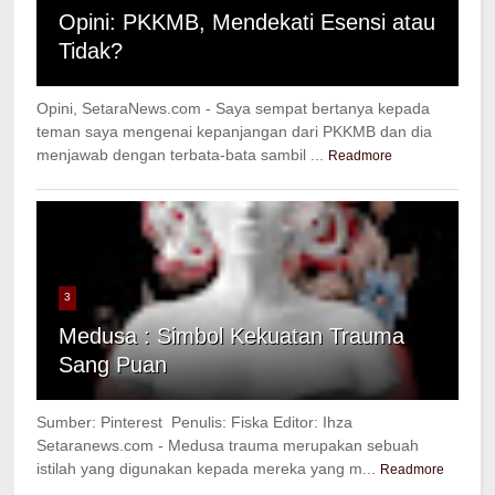
Opini: PKKMB, Mendekati Esensi atau
Tidak?
Opini, SetaraNews.com - Saya sempat bertanya kepada
teman saya mengenai kepanjangan dari PKKMB dan dia
menjawab dengan terbata-bata sambil ...
Readmore
3
Medusa : Simbol Kekuatan Trauma
Sang Puan
Sumber: Pinterest Penulis: Fiska Editor: Ihza
Setaranews.com - Medusa trauma merupakan sebuah
istilah yang digunakan kepada mereka yang m...
Readmore