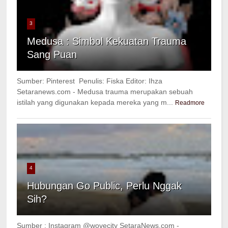
3
Medusa : Simbol Kekuatan Trauma
Sang Puan
Sumber: Pinterest Penulis: Fiska Editor: Ihza
Setaranews.com - Medusa trauma merupakan sebuah
istilah yang digunakan kepada mereka yang m...
Readmore
4
Hubungan Go Public, Perlu Nggak
Sih?
Sumber : Instagram @wovecity SetaraNews.com -