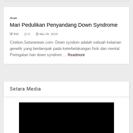
down
Mari Pedulikan Penyandang Down Syndrome
BW
0
Mar 26, 2016
Cirebon,Setaranews.com- Down syndom adalah sebuah kelainan
genetik yang berdampak pada keterbelakangan fisik dan mental.
Peringatan hari down syndrom ...
Readmore
Setara Media