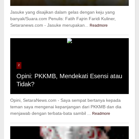
Jasuke yang disajikan dalam gelas dengan keju yang
banyak/Suara.com Penulis: Fatih Fajrin Faridi Kuliner,
Setaranews.com - Jasuke merupakan...
Readmore
2
Opini: PKKMB, Mendekati Esensi atau
Tidak?
Opini, SetaraNews.com - Saya sempat bertanya kepada
teman saya mengenai kepanjangan dari PKKMB dan dia
menjawab dengan terbata-bata sambil ...
Readmore