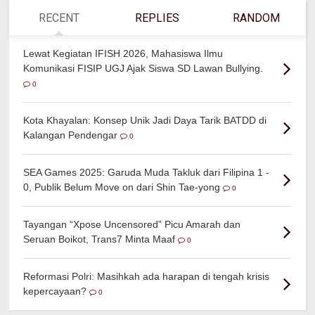
RECENT
REPLIES
RANDOM
Lewat Kegiatan IFISH 2026, Mahasiswa Ilmu
Komunikasi FISIP UGJ Ajak Siswa SD Lawan Bullying.
0
Kota Khayalan: Konsep Unik Jadi Daya Tarik BATDD di
Kalangan Pendengar
0
SEA Games 2025: Garuda Muda Takluk dari Filipina 1 -
0, Publik Belum Move on dari Shin Tae-yong
0
Tayangan “Xpose Uncensored” Picu Amarah dan
Seruan Boikot, Trans7 Minta Maaf
0
Reformasi Polri: Masihkah ada harapan di tengah krisis
kepercayaan?
0