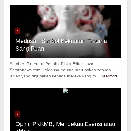
4
Medusa : Simbol Kekuatan Trauma
Sang Puan
Sumber: Pinterest Penulis: Fiska Editor: Ihza
Setaranews.com - Medusa trauma merupakan sebuah
istilah yang digunakan kepada mereka yang m...
Readmore
5
Opini: PKKMB, Mendekati Esensi atau