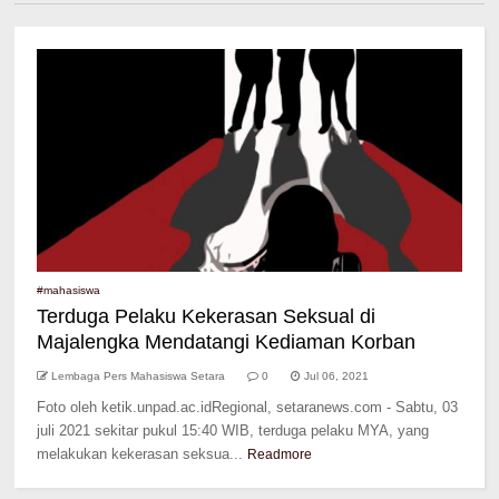
#mahasiswa
Terduga Pelaku Kekerasan Seksual di
Majalengka Mendatangi Kediaman Korban
Lembaga Pers Mahasiswa Setara
0
Jul 06, 2021
Foto oleh ketik.unpad.ac.idRegional, setaranews.com - Sabtu, 03
juli 2021 sekitar pukul 15:40 WIB, terduga pelaku MYA, yang
melakukan kekerasan seksua...
Readmore