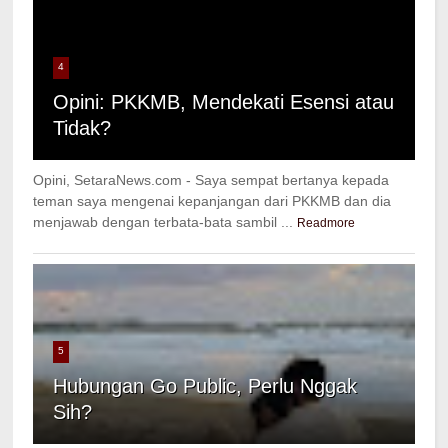
4
Opini: PKKMB, Mendekati Esensi atau
Tidak?
Opini, SetaraNews.com - Saya sempat bertanya kepada
teman saya mengenai kepanjangan dari PKKMB dan dia
menjawab dengan terbata-bata sambil ...
Readmore
5
Hubungan Go Public, Perlu Nggak
Sih?