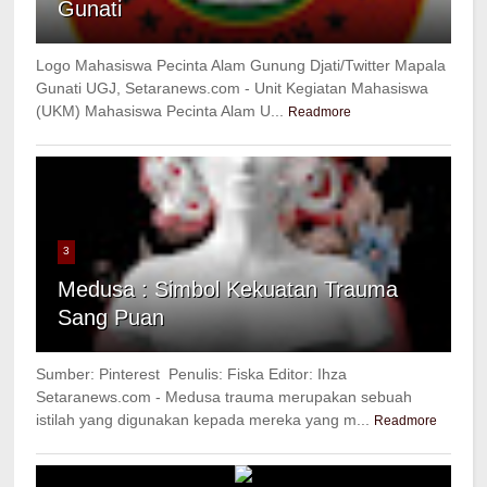
Gunati
Logo Mahasiswa Pecinta Alam Gunung Djati/Twitter Mapala
Gunati UGJ, Setaranews.com - Unit Kegiatan Mahasiswa
(UKM) Mahasiswa Pecinta Alam U...
Readmore
3
Medusa : Simbol Kekuatan Trauma
Sang Puan
Sumber: Pinterest Penulis: Fiska Editor: Ihza
Setaranews.com - Medusa trauma merupakan sebuah
istilah yang digunakan kepada mereka yang m...
Readmore