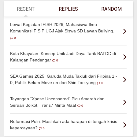
RECENT
REPLIES
RANDOM
Lewat Kegiatan IFISH 2026, Mahasiswa Ilmu
Komunikasi FISIP UGJ Ajak Siswa SD Lawan Bullying.
0
Kota Khayalan: Konsep Unik Jadi Daya Tarik BATDD di
Kalangan Pendengar
0
SEA Games 2025: Garuda Muda Takluk dari Filipina 1 -
0, Publik Belum Move on dari Shin Tae-yong
0
Tayangan “Xpose Uncensored” Picu Amarah dan
Seruan Boikot, Trans7 Minta Maaf
0
Reformasi Polri: Masihkah ada harapan di tengah krisis
kepercayaan?
0