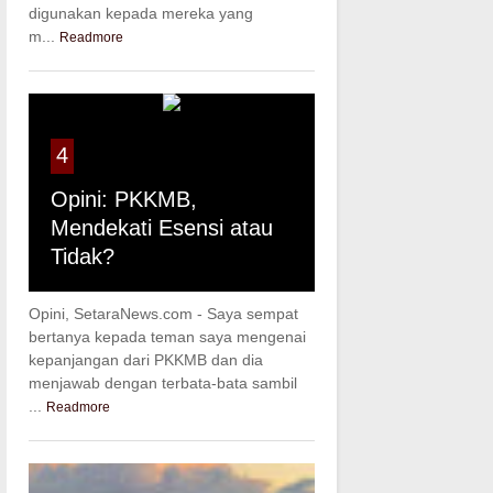
digunakan kepada mereka yang
m...
Readmore
4
Opini: PKKMB,
Mendekati Esensi atau
Tidak?
Opini, SetaraNews.com - Saya sempat
bertanya kepada teman saya mengenai
kepanjangan dari PKKMB dan dia
menjawab dengan terbata-bata sambil
...
Readmore