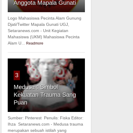
Anggota Mapala Gunati
Logo Mahasiswa Pecinta Alam Gunung
Djati/Twitter Mapala Gunati UGJ,
Setaranews.com - Unit Kegiatan
Mahasiswa (UKM) Mahasiswa Pecinta
Alam U...
Readmore
3
Medusa : Simbol
Kekuatan Trauma Sang
Puan
Sumber: Pinterest Penulis: Fiska Editor:
Ihza Setaranews.com - Medusa trauma
merupakan sebuah istilah yang