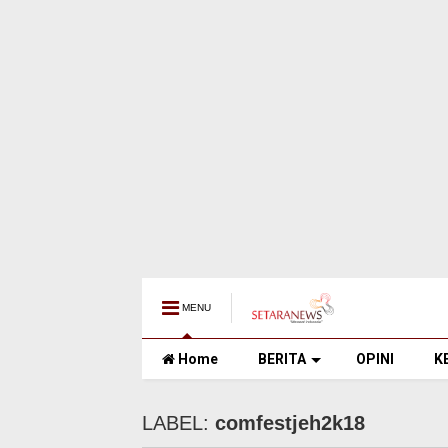
MENU
Home
BERITA
OPINI
K
LABEL:
comfestjeh2k18