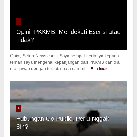
3
Opini: PKKMB, Mendekati Esensi atau
Tidak?
Opini, SetaraNews.com - Saya sempat bertanya kepada
teman saya mengenai kepanjangan dari PKKMB dan dia
menjawab dengan terbata-bata sambil ...
Readmore
4
Hubungan Go Public, Perlu Nggak
Sih?