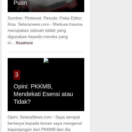
Puan
Sumber: Pinterest Penulis: Fiska Editor:
Ihza Setaranews.com - Medusa trauma
merupakan sebuah istilah yang
digunakan kepada mereka yang
m...
Readmore
3
Opini: PKKMB,
Mendekati Esensi atau
Tidak?
Opini, SetaraNews.com - Saya sempat
bertanya kepada teman saya mengenai
kepanjangan dari PKKMB dan dia