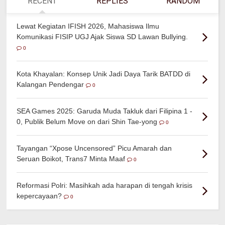
RECENT
REPLIES
RANDOM
Lewat Kegiatan IFISH 2026, Mahasiswa Ilmu
Komunikasi FISIP UGJ Ajak Siswa SD Lawan Bullying.
0
Kota Khayalan: Konsep Unik Jadi Daya Tarik BATDD di
Kalangan Pendengar
0
SEA Games 2025: Garuda Muda Takluk dari Filipina 1 -
0, Publik Belum Move on dari Shin Tae-yong
0
Tayangan “Xpose Uncensored” Picu Amarah dan
Seruan Boikot, Trans7 Minta Maaf
0
Reformasi Polri: Masihkah ada harapan di tengah krisis
kepercayaan?
0