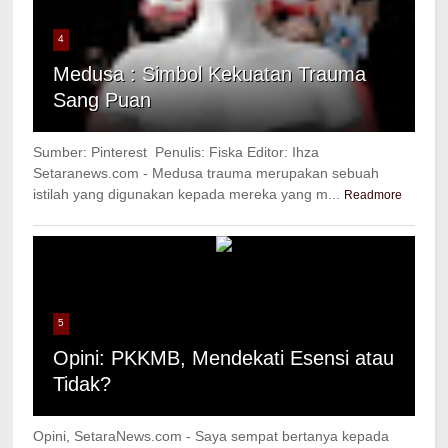
4
Medusa : Simbol Kekuatan Trauma
Sang Puan
Sumber: Pinterest Penulis: Fiska Editor: Ihza
Setaranews.com - Medusa trauma merupakan sebuah
istilah yang digunakan kepada mereka yang m...
Readmore
5
Opini: PKKMB, Mendekati Esensi atau
Tidak?
Opini, SetaraNews.com - Saya sempat bertanya kepada