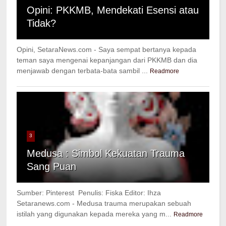
Opini: PKKMB, Mendekati Esensi atau
Tidak?
Opini, SetaraNews.com - Saya sempat bertanya kepada
teman saya mengenai kepanjangan dari PKKMB dan dia
menjawab dengan terbata-bata sambil ...
Readmore
3
Medusa : Simbol Kekuatan Trauma
Sang Puan
Sumber: Pinterest Penulis: Fiska Editor: Ihza
Setaranews.com - Medusa trauma merupakan sebuah
istilah yang digunakan kepada mereka yang m...
Readmore