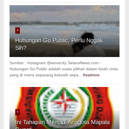
4
Hubungan Go Public, Perlu Nggak
Sih?
Sumber : Instagram @wovecity SetaraNews.com -
Hubungan Go Public adalah suatu pilihan dalam kisah cinta
yang di mana sepasang kekasih sepa...
Readmore
5
Ini Tahapan Menjadi Anggota Mapala