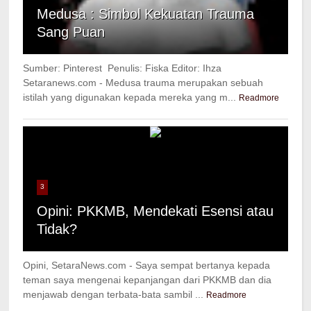
Medusa : Simbol Kekuatan Trauma
Sang Puan
Sumber: Pinterest Penulis: Fiska Editor: Ihza
Setaranews.com - Medusa trauma merupakan sebuah
istilah yang digunakan kepada mereka yang m...
Readmore
3
Opini: PKKMB, Mendekati Esensi atau
Tidak?
Opini, SetaraNews.com - Saya sempat bertanya kepada
teman saya mengenai kepanjangan dari PKKMB dan dia
menjawab dengan terbata-bata sambil ...
Readmore