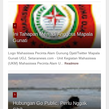
4
Ini Tahapan Menjadi Anggota Mapala
Gunati
Logo Mahasiswa Pecinta Alam Gunung Djati/Twitter Mapala
Gunati UGJ, Setaranews.com - Unit Kegiatan Mahasiswa
(UKM) Mahasiswa Pecinta Alam U...
Readmore
5
Hubungan Go Public, Perlu Nggak