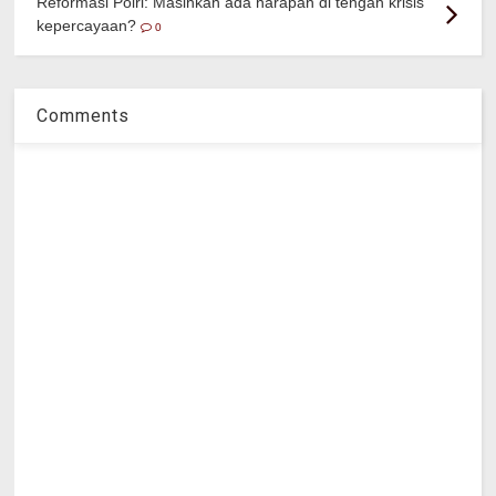
Reformasi Polri: Masihkah ada harapan di tengah krisis
kepercayaan?
0
Comments