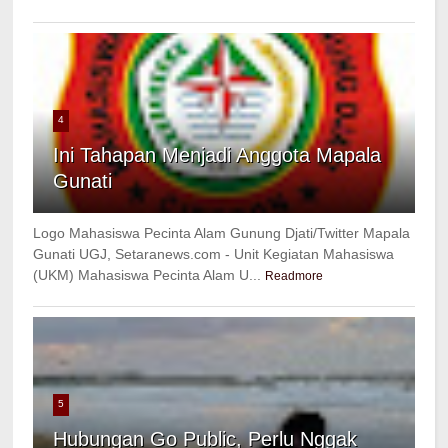
4
Ini Tahapan Menjadi Anggota Mapala
Gunati
Logo Mahasiswa Pecinta Alam Gunung Djati/Twitter Mapala
Gunati UGJ, Setaranews.com - Unit Kegiatan Mahasiswa
(UKM) Mahasiswa Pecinta Alam U...
Readmore
5
Hubungan Go Public, Perlu Nggak