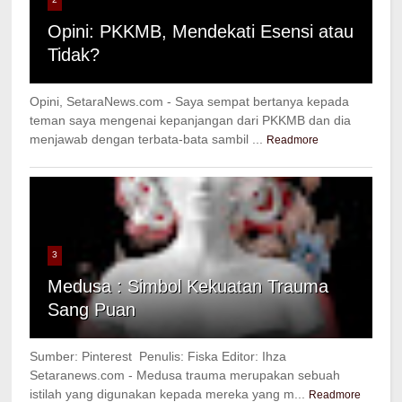
Opini: PKKMB, Mendekati Esensi atau
Tidak?
Opini, SetaraNews.com - Saya sempat bertanya kepada
teman saya mengenai kepanjangan dari PKKMB dan dia
menjawab dengan terbata-bata sambil ...
Readmore
3
Medusa : Simbol Kekuatan Trauma
Sang Puan
Sumber: Pinterest Penulis: Fiska Editor: Ihza
Setaranews.com - Medusa trauma merupakan sebuah
istilah yang digunakan kepada mereka yang m...
Readmore