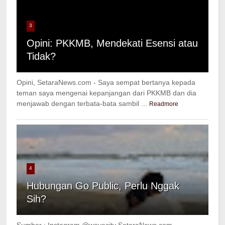
3
Opini: PKKMB, Mendekati Esensi atau
Tidak?
Opini, SetaraNews.com - Saya sempat bertanya kepada
teman saya mengenai kepanjangan dari PKKMB dan dia
menjawab dengan terbata-bata sambil ...
Readmore
4
Hubungan Go Public, Perlu Nggak
Sih?