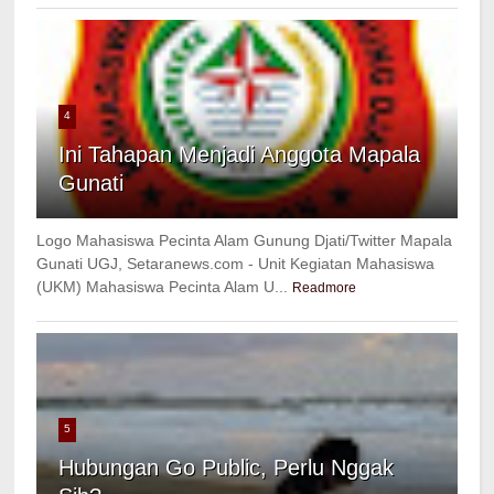
4
Ini Tahapan Menjadi Anggota Mapala
Gunati
Logo Mahasiswa Pecinta Alam Gunung Djati/Twitter Mapala
Gunati UGJ, Setaranews.com - Unit Kegiatan Mahasiswa
(UKM) Mahasiswa Pecinta Alam U...
Readmore
5
Hubungan Go Public, Perlu Nggak