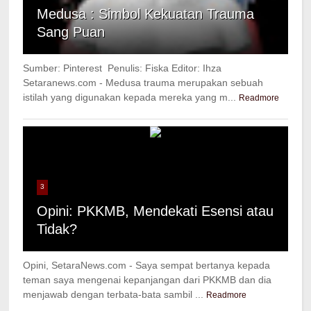
Medusa : Simbol Kekuatan Trauma
Sang Puan
Sumber: Pinterest Penulis: Fiska Editor: Ihza
Setaranews.com - Medusa trauma merupakan sebuah
istilah yang digunakan kepada mereka yang m...
Readmore
3
Opini: PKKMB, Mendekati Esensi atau
Tidak?
Opini, SetaraNews.com - Saya sempat bertanya kepada
teman saya mengenai kepanjangan dari PKKMB dan dia
menjawab dengan terbata-bata sambil ...
Readmore