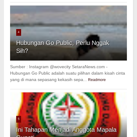
4
Hubungan Go Public, Perlu Nggak
Sih?
Sumber : Instagram @wovecity SetaraNews.com -
Hubungan Go Public adalah suatu pilihan dalam kisah cinta
yang di mana sepasang kekasih sepa...
Readmore
5
Ini Tahapan Menjadi Anggota Mapala