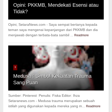
Opini: PKKMB, Mendekati Esensi atau
Tidak?
Opini, SetaraNews.com - Saya sempat bertanya kepada
teman saya mengenai kepanjangan dari PKKMB dan dia
menjawab dengan terbata-bata sambil ...
Readmore
3
Medusa : Simbol Kekuatan Trauma
Sang Puan
Sumber: Pinterest Penulis: Fiska Editor: Ihza
Setaranews.com - Medusa trauma merupakan sebuah
istilah yang digunakan kepada mereka yang m...
Readmore