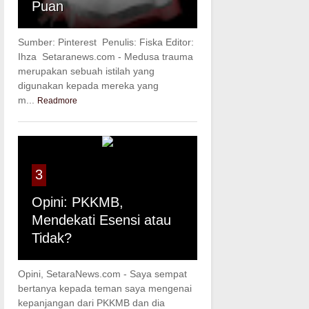
Puan
Sumber: Pinterest Penulis: Fiska Editor:
Ihza Setaranews.com - Medusa trauma
merupakan sebuah istilah yang
digunakan kepada mereka yang
m...
Readmore
3
Opini: PKKMB,
Mendekati Esensi atau
Tidak?
Opini, SetaraNews.com - Saya sempat
bertanya kepada teman saya mengenai
kepanjangan dari PKKMB dan dia