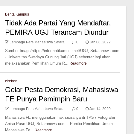
Berita Kampus
Tidak Ada Partai Yang Mendaftar,
PEMIRA UGJ Terancam Diundur
Lembaga Pers Mahasiswa Setara
0
Jan 08, 2022
Sumber Image/https://informatikamesir.net/UGJ, Setaranews.com
- Universitas Swadaya Gunung Jati (UGJ) sebentar lagi akan
melaksanakan Pemilihan Umum R...
Readmore
cirebon
Gelar Pesta Demokrasi, Mahasiswa
FE Punya Pemimpin Baru
Lembaga Pers Mahasiswa Setara
0
Jan 14, 2020
Mahasiswa FE menggunakan hak suaranya di TPS / Fotografer :
Anisa Puse UGJ, Setaranews.com – Panitia Pemilihan Umum
Mahasiswa Fa...
Readmore