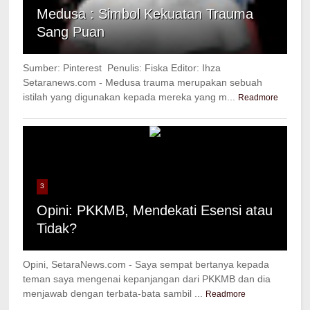
Medusa : Simbol Kekuatan Trauma
Sang Puan
Sumber: Pinterest Penulis: Fiska Editor: Ihza
Setaranews.com - Medusa trauma merupakan sebuah
istilah yang digunakan kepada mereka yang m...
Readmore
3
Opini: PKKMB, Mendekati Esensi atau
Tidak?
Opini, SetaraNews.com - Saya sempat bertanya kepada
teman saya mengenai kepanjangan dari PKKMB dan dia
menjawab dengan terbata-bata sambil ...
Readmore