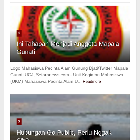
4
Ini Tahapan Menjadi Anggota Mapala
Gunati
Logo Mahasiswa Pecinta Alam Gunung Djati/Twitter Mapala
Gunati UGJ, Setaranews.com - Unit Kegiatan Mahasiswa
(UKM) Mahasiswa Pecinta Alam U...
Readmore
5
Hubungan Go Public, Perlu Nggak