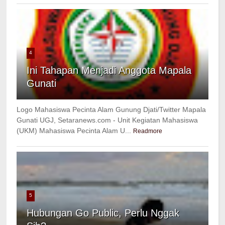
4
Ini Tahapan Menjadi Anggota Mapala
Gunati
Logo Mahasiswa Pecinta Alam Gunung Djati/Twitter Mapala
Gunati UGJ, Setaranews.com - Unit Kegiatan Mahasiswa
(UKM) Mahasiswa Pecinta Alam U...
Readmore
5
Hubungan Go Public, Perlu Nggak