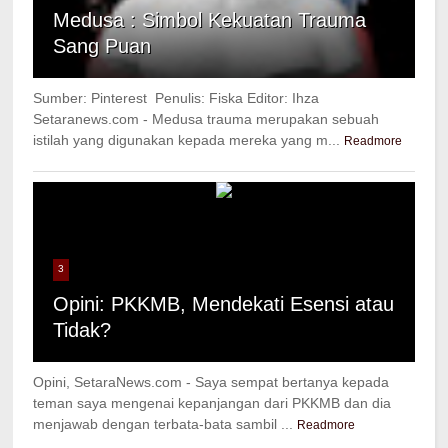
Medusa : Simbol Kekuatan Trauma
Sang Puan
Sumber: Pinterest Penulis: Fiska Editor: Ihza
Setaranews.com - Medusa trauma merupakan sebuah
istilah yang digunakan kepada mereka yang m...
Readmore
3
Opini: PKKMB, Mendekati Esensi atau
Tidak?
Opini, SetaraNews.com - Saya sempat bertanya kepada
teman saya mengenai kepanjangan dari PKKMB dan dia
menjawab dengan terbata-bata sambil ...
Readmore