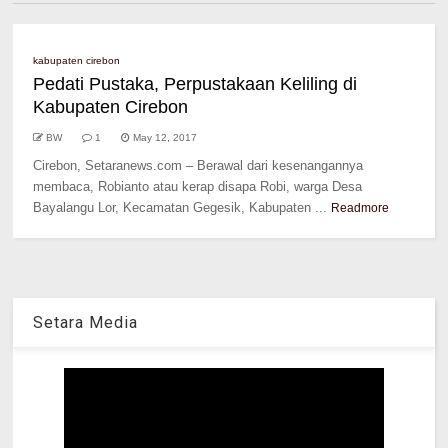
kabupaten cirebon
Pedati Pustaka, Perpustakaan Keliling di
Kabupaten Cirebon
BW
1
May 12, 2017
Cirebon, Setaranews.com – Berawal dari kesenangannya
membaca, Robianto atau kerap disapa Robi, warga Desa
Bayalangu Lor, Kecamatan Gegesik, Kabupaten ...
Readmore
Setara Media