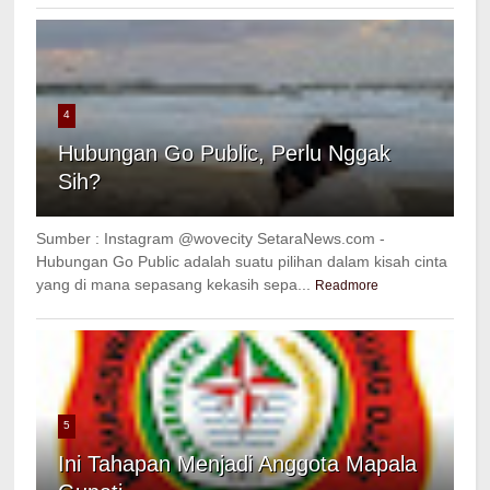
4
Hubungan Go Public, Perlu Nggak
Sih?
Sumber : Instagram @wovecity SetaraNews.com -
Hubungan Go Public adalah suatu pilihan dalam kisah cinta
yang di mana sepasang kekasih sepa...
Readmore
5
Ini Tahapan Menjadi Anggota Mapala