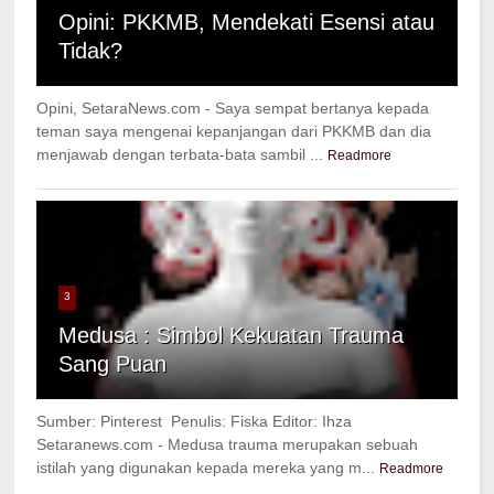
Opini: PKKMB, Mendekati Esensi atau
Tidak?
Opini, SetaraNews.com - Saya sempat bertanya kepada
teman saya mengenai kepanjangan dari PKKMB dan dia
menjawab dengan terbata-bata sambil ...
Readmore
3
Medusa : Simbol Kekuatan Trauma
Sang Puan
Sumber: Pinterest Penulis: Fiska Editor: Ihza
Setaranews.com - Medusa trauma merupakan sebuah
istilah yang digunakan kepada mereka yang m...
Readmore