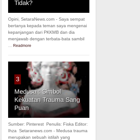
Tidak?
Opini, SetaraNews.com - Saya sempat
bertanya kepada teman saya mengenai
kepanjangan dari PKKMB dan dia
menjawab dengan terbata-bata sambil
...
Readmore
3
Medusa : Simbol
Kekuatan Trauma Sang
Puan
Sumber: Pinterest Penulis: Fiska Editor:
Ihza Setaranews.com - Medusa trauma
merupakan sebuah istilah yang