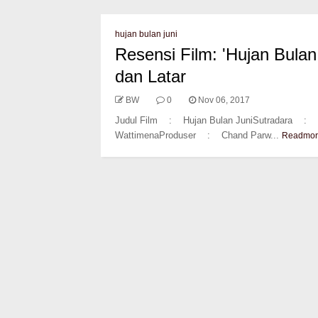
hujan bulan juni
Resensi Film: 'Hujan Bula
dan Latar
BW
0
Nov 06, 2017
Judul Film : Hujan Bulan JuniSutradara : R
WattimenaProduser : Chand Parw...
Readmor