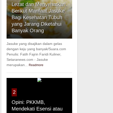
Lezat dan Menyehatkan,
Berikut Manfaat Jasuke
Bagi Kesehatan Tubuh
yang Jarang Diketahui
Banyak Orang
Jasuke yang disajikan dalam gelas
dengan keju yang banyak/Suara.com
Penulis: Fatih Fajrin Faridi Kuliner,
Setaranews.com - Jasuke
merupakan...
Readmore
2
Opini: PKKMB,
Mendekati Esensi atau