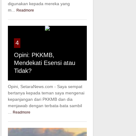
digunakan kepada mereka yang
m...
Readmore
4
Opini: PKKMB,
Mendekati Esensi atau
Tidak?
Opini, SetaraNews.com - Saya sempat
bertanya kepada teman saya mengenai
kepanjangan dari PKKMB dan dia
menjawab dengan terbata-bata sambil
...
Readmore