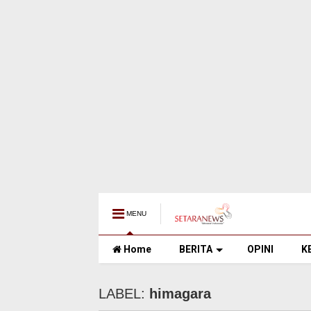
MENU
Home
BERITA
OPINI
K
LABEL:
himagara