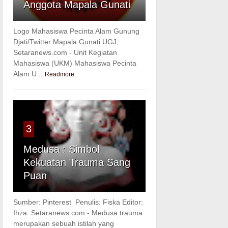
Anggota Mapala Gunati
Logo Mahasiswa Pecinta Alam Gunung
Djati/Twitter Mapala Gunati UGJ,
Setaranews.com - Unit Kegiatan
Mahasiswa (UKM) Mahasiswa Pecinta
Alam U...
Readmore
3
Medusa : Simbol
Kekuatan Trauma Sang
Puan
Sumber: Pinterest Penulis: Fiska Editor:
Ihza Setaranews.com - Medusa trauma
merupakan sebuah istilah yang