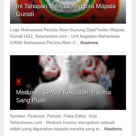
Ini Tahapan Menjadi Anggota Mapala
Gunati
Logo Mahasiswa Pecinta Alam Gunung Djati/Twitter Mapala
Gunati UGJ, Setaranews.com - Unit Kegiatan Mahasiswa
(UKM) Mahasiswa Pecinta Alam U...
Readmore
3
Medusa : Simbol Kekuatan Trauma
Sang Puan
Sumber: Pinterest Penulis: Fiska Editor: Ihza
Setaranews.com - Medusa trauma merupakan sebuah
istilah yang digunakan kepada mereka yang m...
Readmore