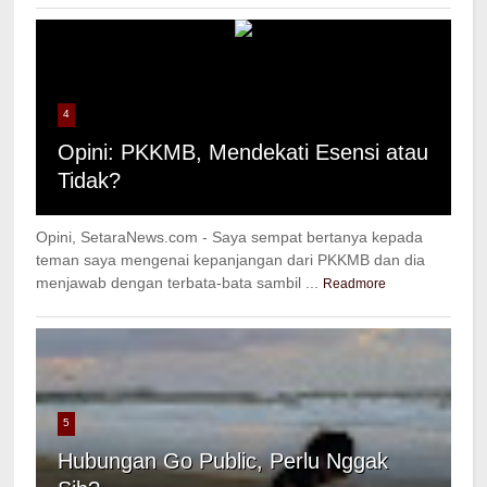
4
Opini: PKKMB, Mendekati Esensi atau
Tidak?
Opini, SetaraNews.com - Saya sempat bertanya kepada
teman saya mengenai kepanjangan dari PKKMB dan dia
menjawab dengan terbata-bata sambil ...
Readmore
5
Hubungan Go Public, Perlu Nggak