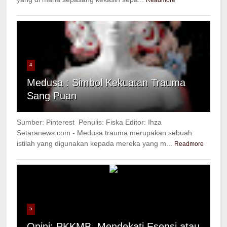
Readmore
4
Medusa : Simbol Kekuatan Trauma
Sang Puan
Sumber: Pinterest Penulis: Fiska Editor: Ihza
Setaranews.com - Medusa trauma merupakan sebuah
istilah yang digunakan kepada mereka yang m...
Readmore
5
Opini: PKKMB, Mendekati Esensi atau