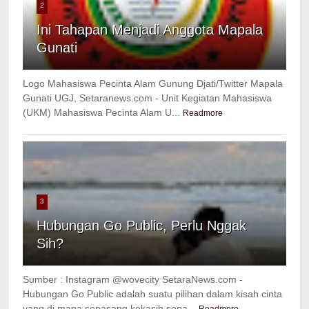
2
Ini Tahapan Menjadi Anggota Mapala
Gunati
Logo Mahasiswa Pecinta Alam Gunung Djati/Twitter Mapala
Gunati UGJ, Setaranews.com - Unit Kegiatan Mahasiswa
(UKM) Mahasiswa Pecinta Alam U...
Readmore
3
Hubungan Go Public, Perlu Nggak
Sih?
Sumber : Instagram @wovecity SetaraNews.com -
Hubungan Go Public adalah suatu pilihan dalam kisah cinta
yang di mana sepasang kekasih sepa...