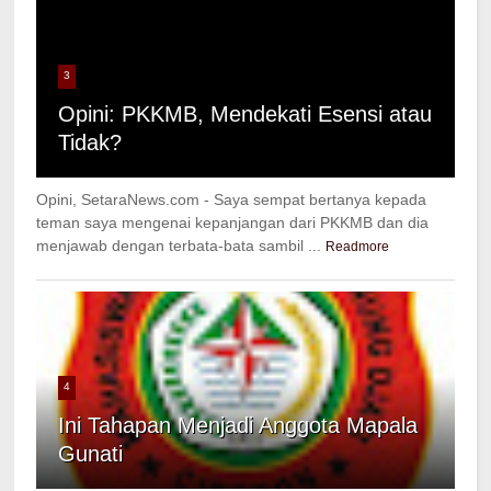
3
Opini: PKKMB, Mendekati Esensi atau
Tidak?
Opini, SetaraNews.com - Saya sempat bertanya kepada
teman saya mengenai kepanjangan dari PKKMB dan dia
menjawab dengan terbata-bata sambil ...
Readmore
4
Ini Tahapan Menjadi Anggota Mapala
Gunati